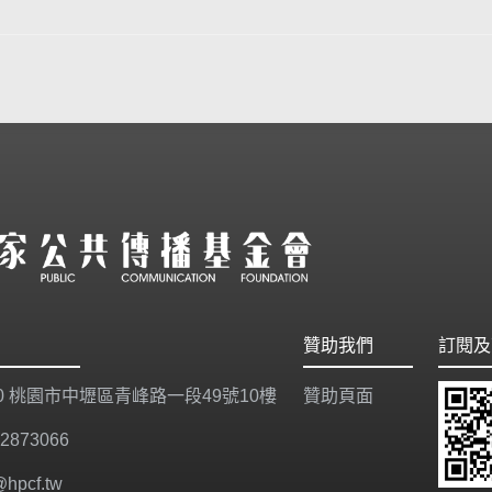
贊助我們
訂閱及
20 桃園市中壢區青峰路一段49號10樓
贊助頁面
-2873066
@hpcf.tw