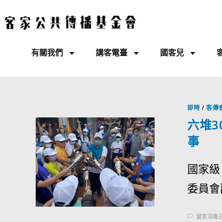
有關我們
講客電臺
國客兒
即時
/
客傳
六堆3
事
國家級
委員會
留言功能