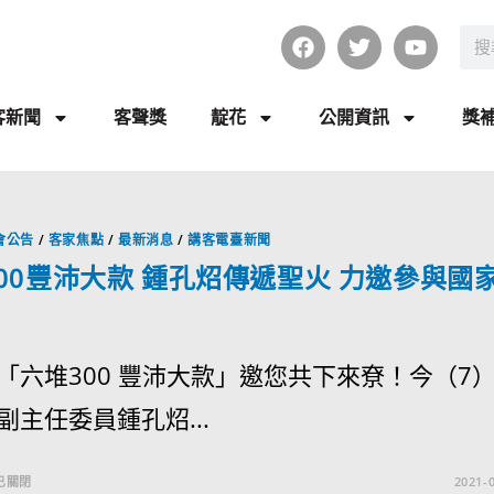
客新聞
客聲獎
靛花
公開資訊
獎
會公告
/
客家焦點
/
最新消息
/
講客電臺新聞
00豐沛大款 鍾孔炤傳遞聖火 力邀參與國
「六堆300 豐沛大款」邀您共下來尞！今（7
副主任委員鍾孔炤...
已關閉
2021-0