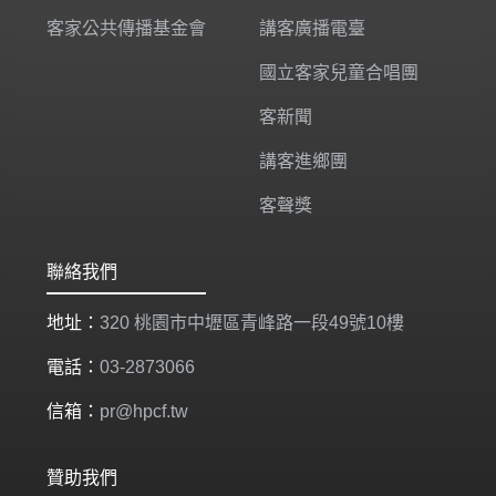
客家公共傳播基金會
講客廣播電臺
國立客家兒童合唱團
客新聞
講客進鄉團
客聲獎
聯絡我們
地址：
320 桃園市中壢區青峰路一段49號10樓
電話：
03-2873066
信箱：
pr@hpcf.tw
贊助我們