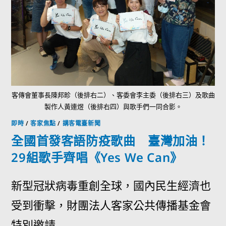
客傳會董事長陳邦畛（後排右二）、客委會李主委（後排右三）及歌曲
製作人黃連煜（後排右四）與歌手們一同合影。
即時
/
客家焦點
/
講客電臺新聞
全國首發客語防疫歌曲 臺灣加油！
29組歌手齊唱《Yes We Can》
新型冠狀病毒重創全球，國內民生經濟也
受到衝擊，財團法人客家公共傳播基金會
特別邀請...